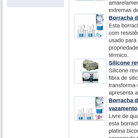
amarelament
extremas de
Borracha d
Esta borrac
com resistê
usado para 
propriedade
térmico.
Silicone re
Silicone re
fibra de sil
transforma
apresenta al
Borracha d
vazamento
Livre de qu
esta borrac
platina bic