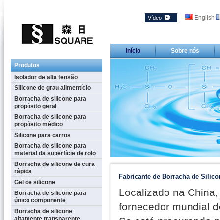
English
Vídeo
Início
Sobre nós
Produtos
Isolador de alta tensão
Silicone de grau alimentício
Borracha de silicone para
propósito geral
Borracha de silicone para
propósito médico
Silicone para carros
Borracha de silicone para
material da superfície de rolo
Borracha de silicone de cura
rápida
Fabricante de Borracha de Silic
Gel de silicone
Localizado na China,
Borracha de silicone para
único componente
fornecedor mundial de
Borracha de silicone
altamente transparente