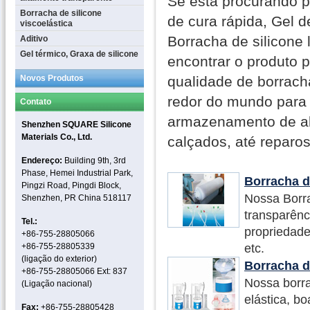
Se está procurando po
Borracha de silicone
de cura rápida, Gel d
viscoelástica
Borracha de silicone
Aditivo
Gel térmico, Graxa de silicone
encontrar o produto p
Novos Produtos
qualidade de borracha
redor do mundo para 
Contato
armazenamento de ali
Shenzhen SQUARE Silicone
Materials Co., Ltd.
calçados, até reparo
Endereço:
Building 9th, 3rd
Phase, Hemei Industrial Park,
Borracha d
Pingzi Road, Pingdi Block,
Nossa Borra
Shenzhen, PR China 518117
transparênci
Tel.:
propriedade
+86-755-28805066
+86-755-28805339
etc.
(ligação do exterior)
Borracha d
+86-755-28805066 Ext: 837
Nossa borra
(Ligação nacional)
elástica, b
Fax:
+86-755-28805428