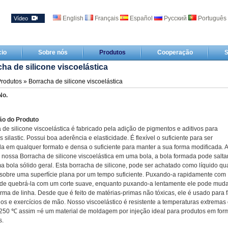
English
Français
Español
Русский
Português
Vídeo
cio
Sobre nós
Produtos
Cooperação
S
ha de silicone viscoelástica
rodutos
» Borracha de silicone viscoelástica
No.
ão do Produto
 de silicone viscoelástica é fabricado pela adição de pigmentos e aditivos para
 silastic. Possui boa aderência e elasticidade. É flexível o suficiente para ser
 em qualquer formato e densa o suficiente para manter a sua forma modificada. 
 nossa Borracha de silicone viscoelástica em uma bola, a bola formada pode salta
 bola sólido geral. Esta borracha de silicone, pode ser achatado como líquido q
sobre uma superfície plana por um tempo suficiente. Puxando-a rapidamente com
ode quebrá-la com um corte suave, enquanto puxando-a lentamente ele pode muda
orma de linha. Desde que é feito de matérias-primas não tóxicas, ele é usado para 
os e exercícios de mão. Nosso viscoelástico é resistente a temperaturas extremas
250 ℃ assim =é um material de moldagem por injeção ideal para produtos em for
s.