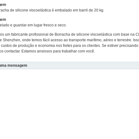
gem
racha de silicone viscoelástica é embalado em barril de 20 kg.
gem
elado e guardar em lugar fresco e seco.
s um fabricante profissional de Borracha de silicone viscoelástica com base na 
e Shenzhen, onde temos fácil acesso ao transporte marítimo, aéreo e terrestre. Iss
 custos de produção e economia nos fretes para os clientes. Se estiver precisan
os contactar. Estamos ansiosos para trabalhar com você.
 uma mensagem