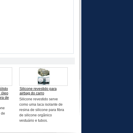
ólido
Silicone revestido para
 óleo
airbag do carro
ura de
Silicone revestido serve
como uma laca isolante de
one
resina de silicone para fibra
 de
de silicone orgânico
vestuário e tubos.