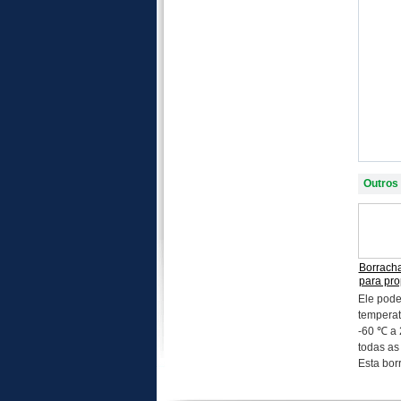
Outros
Borracha
para pro
Ele pode
temperat
-60 ℃ a
todas as
Esta borr