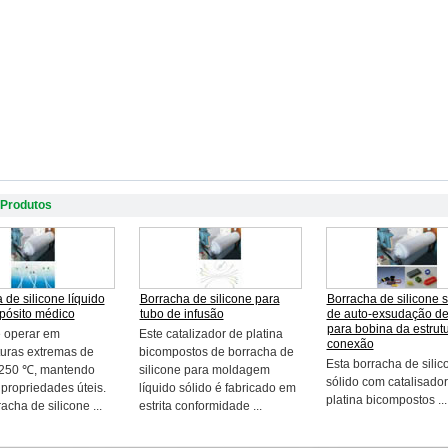
 Produtos
 de silicone líquido
Borracha de silicone para
Borracha de silicone s
pósito médico
tubo de infusão
de auto-exsudação de
para bobina da estrut
 operar em
Este catalizador de platina
conexão
uras extremas de
bicompostos de borracha de
Esta borracha de silic
 250 ℃, mantendo
silicone para moldagem
sólido com catalisador
 propriedades úteis.
líquido sólido é fabricado em
platina bicompostos ...
acha de silicone ...
estrita conformidade ...