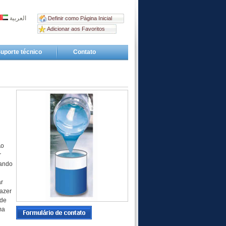
العربية
Definir como Página Inicial
Adicionar aos Favoritos
uporte técnico
Contato
Ao
r
uando
r
fazer
 de
ma