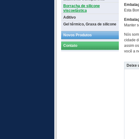
Embala
Borracha de silicone
Esta Bor
viscoelástica
Aditivo
Embala
Gel térmico, Graxa de silicone
Manter s
Nós somo
Novos Produtos
cidade d
Contato
assim os
você a n
Deixe