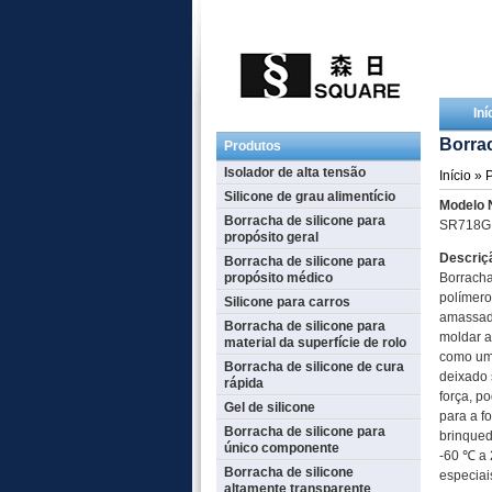
Iní
Borrac
Produtos
Isolador de alta tensão
Início
»
P
Silicone de grau alimentício
Modelo 
Borracha de silicone para
SR718G
propósito geral
Descriç
Borracha de silicone para
propósito médico
Borracha
polímeros
Silicone para carros
amassada
Borracha de silicone para
moldar a
material da superfície de rolo
como uma
Borracha de silicone de cura
deixado 
rápida
força, p
Gel de silicone
para a f
Borracha de silicone para
brinqued
único componente
-60 ℃ a 
Borracha de silicone
especiai
altamente transparente