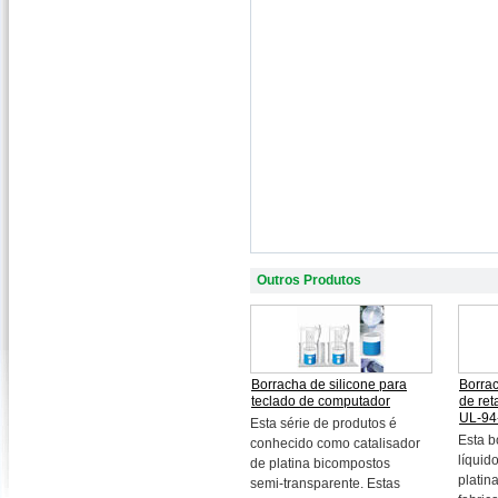
Outros Produtos
Borracha de silicone para
Borrac
teclado de computador
de re
UL-94
Esta série de produtos é
Esta b
conhecido como catalisador
líquid
de platina bicompostos
platin
semi-transparente. Estas