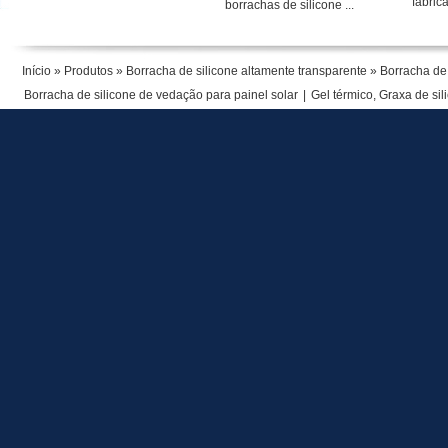
fabrica
borrachas de silicone ...
Início
»
Produtos
»
Borracha de silicone altamente transparente
» Borracha de 
Borracha de silicone de vedação para painel solar
|
Gel térmico, Graxa de sil