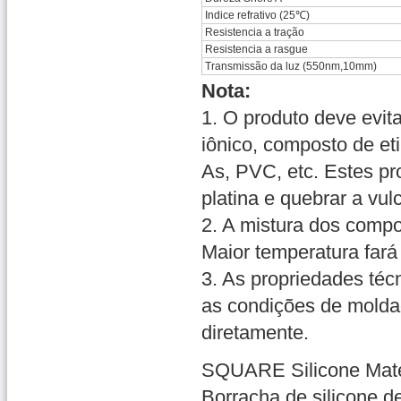
Indice refrativo (25℃)
Resistencia a tração
Resistencia a rasgue
Transmissão da luz (550nm,10mm)
Nota:
1. O produto deve evit
iônico, composto de et
As, PVC, etc. Estes p
platina e quebrar a vul
2. A mistura dos compo
Maior temperatura far
3. As propriedades téc
as condições de molda
diretamente.
SQUARE Silicone Mater
Borracha de silicone d