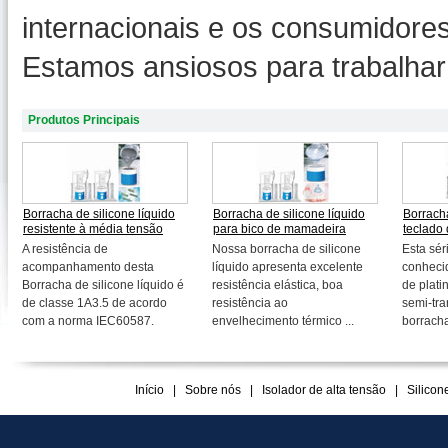
internacionais e os consumidore
Estamos ansiosos para trabalha
Produtos Principais
Borracha de silicone líquido
Borracha de silicone líquido
Borracha
resistente à média tensão
para bico de mamadeira
teclado
A resistência de
Nossa borracha de silicone
Esta sér
acompanhamento desta
líquido apresenta excelente
conheci
Borracha de silicone líquido é
resistência elástica, boa
de plati
de classe 1A3.5 de acordo
resistência ao
semi-tra
com a norma IEC60587.
envelhecimento térmico ...
borracha
Início
|
Sobre nós
|
Isolador de alta tensão
|
Silicon