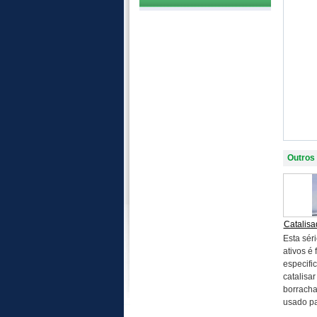
Outros
Catalisa
Esta sér
ativos é 
especifi
catalisa
borracha
usado pa