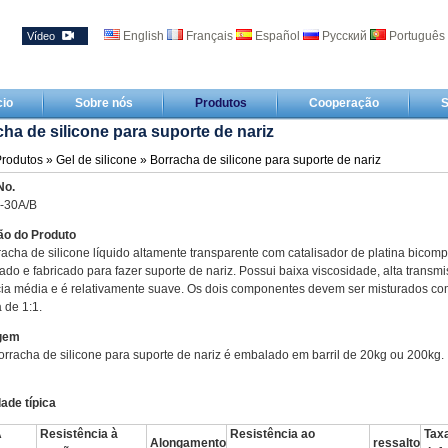
English
Français
Español
Русский
Português
Vídeo
cio
Sobre nós
Produtos
Cooperação
S
ha de silicone para suporte de nariz
rodutos
»
Gel de silicone
» Borracha de silicone para suporte de nariz
No.
-30A/B
ão do Produto
racha de silicone líquido altamente transparente com catalisador de platina bicom
tado e fabricado para fazer suporte de nariz. Possui baixa viscosidade, alta transmi
cia média e é relativamente suave. Os dois componentes devem ser misturados co
 de 1:1.
gem
rracha de silicone para suporte de nariz é embalado em barril de 20kg ou 200kg.
ade típica
A
Resistência à
Resistência ao
Tax
Alongamento
ressalto