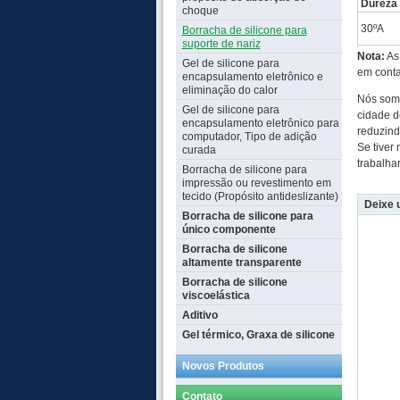
Dureza
choque
30ºA
Borracha de silicone para
suporte de nariz
Nota:
As 
Gel de silicone para
em conta
encapsulamento eletrônico e
eliminação do calor
Nós somo
Gel de silicone para
cidade d
encapsulamento eletrônico para
reduzind
computador, Tipo de adição
Se tiver
curada
trabalha
Borracha de silicone para
impressão ou revestimento em
tecido (Propósito antideslizante)
Deixe
Borracha de silicone para
único componente
Borracha de silicone
altamente transparente
Borracha de silicone
viscoelástica
Aditivo
Gel térmico, Graxa de silicone
Novos Produtos
Contato