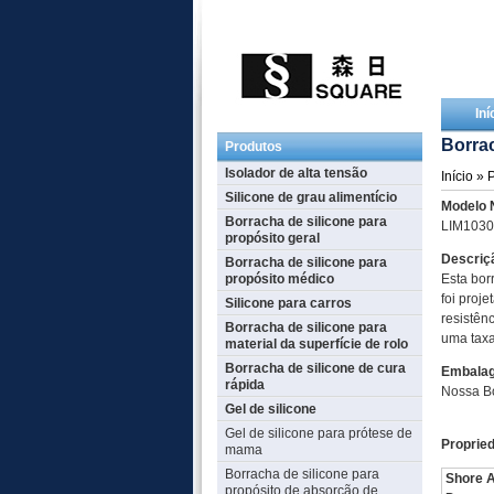
Iní
Borrac
Produtos
Isolador de alta tensão
Início
»
P
Silicone de grau alimentício
Modelo 
Borracha de silicone para
LIM1030
propósito geral
Descriç
Borracha de silicone para
propósito médico
Esta bor
foi proje
Silicone para carros
resistên
Borracha de silicone para
uma taxa
material da superfície de rolo
Borracha de silicone de cura
Embala
rápida
Nossa Bo
Gel de silicone
Gel de silicone para prótese de
Propried
mama
Borracha de silicone para
Shore 
propósito de absorção de