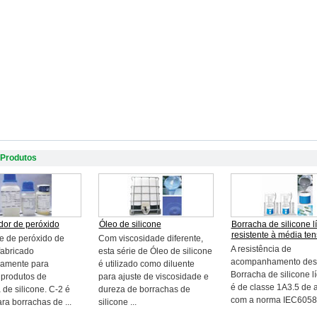
 Produtos
dor de peróxido
Óleo de silicone
Borracha de silicone l
resistente à média te
ie de peróxido de
Com viscosidade diferente,
A resistência de
fabricado
esta série de Óleo de silicone
acompanhamento des
camente para
é utilizado como diluente
Borracha de silicone l
r produtos de
para ajuste de viscosidade e
é de classe 1A3.5 de 
 de silicone. C-2 é
dureza de borrachas de
com a norma IEC6058
ra borrachas de ...
silicone ...