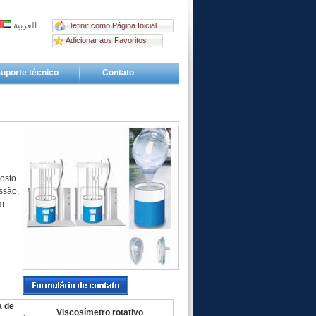
العربية
Definir como Página Inicial
Adicionar aos Favoritos
uporte técnico
Contato
posto
ssão,
m
a de
Viscosímetro rotativo