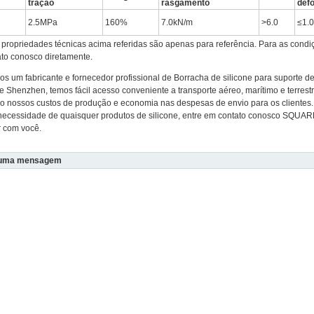
tração
rasgamento
def
2.5MPa
160%
7.0kN/m
>6.0
≤1.
propriedades técnicas acima referidas são apenas para referência. Para as condi
to conosco diretamente.
s um fabricante e fornecedor profissional de Borracha de silicone para suporte d
e Shenzhen, temos fácil acesso conveniente a transporte aéreo, marítimo e terrestr
o nossos custos de produção e economia nas despesas de envio para os clientes.
 necessidade de quaisquer produtos de silicone, entre em contato conosco SQUARE
r com você.
 uma mensagem