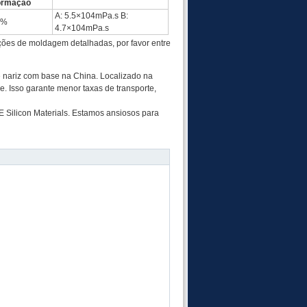
ormação
A: 5.5×104mPa.s B:
0%
4.7×104mPa.s
ções de moldagem detalhadas, por favor entre
e nariz com base na China. Localizado na
e. Isso garante menor taxas de transporte,
 Silicon Materials. Estamos ansiosos para