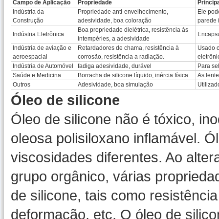
Campo de Aplicação
Propriedade
Princip
Indústria da
Propriedade anti-envelhecimento,
Ele pode
Construção
adesividade, boa coloração
parede i
Boa propriedade dielétrica, resistência às
Indústria Eletrônica
Encapsu
intempéries, a adesividade
Indústria de aviação e
Retardadores de chama, resistência à
Usado c
aeroespacial
corrosão, resistência a radiação.
eletrôni
Indústria de Automóvel
fadiga adesividade, durável
Para se
Saúde e Medicina
Borracha de silicone líquido, inércia física
As lente
Outros
Adesividade, boa simulação
Utiliza
Óleo de silicone
Óleo de silicone não é tóxico, in
oleosa polisiloxano inflamável. Ó
viscosidades diferentes. Ao alter
grupo orgânico, várias proprieda
de silicone, tais como resistênci
deformação, etc. O óleo de silico