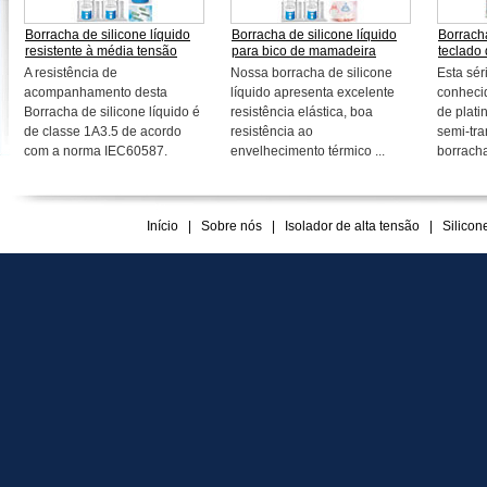
Borracha de silicone líquido
Borracha de silicone líquido
Borracha
resistente à média tensão
para bico de mamadeira
teclado
A resistência de
Nossa borracha de silicone
Esta sér
acompanhamento desta
líquido apresenta excelente
conheci
Borracha de silicone líquido é
resistência elástica, boa
de plati
de classe 1A3.5 de acordo
resistência ao
semi-tra
com a norma IEC60587.
envelhecimento térmico ...
borracha
Início
|
Sobre nós
|
Isolador de alta tensão
|
Silicon