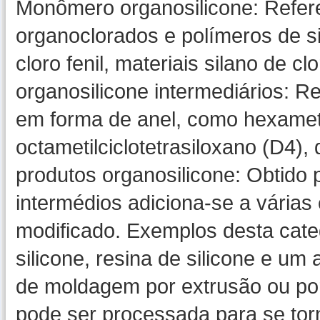
Monômero organosilicone: Refer
organoclorados e polímeros de sil
cloro fenil, materiais silano de clo
organosilicone intermediários: Re
em forma de anel, como hexameti
octametilciclotetrasiloxano (D4), 
produtos organosilicone: Obtido 
intermédios adiciona-se a várias 
modificado. Exemplos desta categ
silicone, resina de silicone e u
de moldagem por extrusão ou por
pode ser processada para se tor