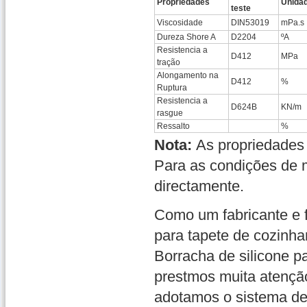
Propriedades
Unida
teste
Viscosidade
DIN53019
mPa.s
Dureza Shore A
D2204
ºA
Resistencia a
D412
MPa
tração
Alongamento na
D412
%
Ruptura
Resistencia a
D624B
KN/m
rasgue
Ressalto
%
Nota:
As propriedades 
Para as condições de 
directamente.
Como um fabricante e f
para tapete de cozinh
Borracha de silicone pa
prestmos muita atenção
adotamos o sistema de 