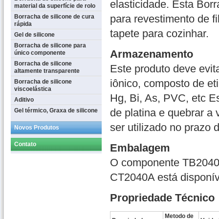
elasticidade. Esta Borr
material da superfície de rolo
para revestimento de fi
Borracha de silicone de cura
rápida
tapete para cozinhar.
Gel de silicone
Borracha de silicone para
Armazenamento
único componente
Borracha de silicone
Este produto deve evit
altamente transparente
iônico, composto de eti
Borracha de silicone
viscoelástica
Hg, Bi, As, PVC, etc E
Aditivo
de platina e quebrar a
Gel térmico, Graxa de silicone
ser utilizado no prazo 
Novos Produtos
Contato
Embalagem
O componente TB2040B
CT2040A está disponíve
Propriedade Técnico
Metodo de