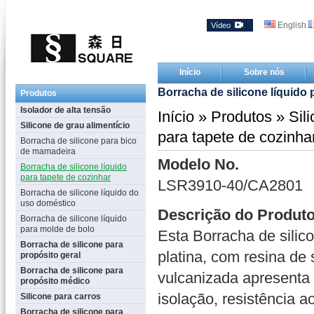
English
Vídeo
Início
Sobre nós
Borracha de silicone líquido 
Produtos
Isolador de alta tensão
Início
»
Produtos
»
Sil
Silicone de grau alimentício
para tapete de cozinha
Borracha de silicone para bico
de mamadeira
Modelo No.
Borracha de silicone líquido
para tapete de cozinhar
LSR3910-40/CA2801
Borracha de silicone líquido do
uso doméstico
Descrição do Produt
Borracha de silicone líquido
para molde de bolo
Esta Borracha de silico
Borracha de silicone para
platina, com resina de 
propósito geral
Borracha de silicone para
vulcanizada apresenta
propósito médico
isolação, resistência a
Silicone para carros
Borracha de silicone para