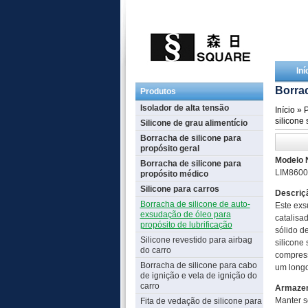
Iní
Borrac
Produtos
Isolador de alta tensão
Início
»
P
silicone
Silicone de grau alimentício
Borracha de silicone para
propósito geral
Modelo 
Borracha de silicone para
LIM8600
propósito médico
Silicone para carros
Descriç
Borracha de silicone de auto-
Este exs
exsudação de óleo para
catalisa
propósito de lubrificação
sólido d
Silicone revestido para airbag
silicone
do carro
compress
Borracha de silicone para cabo
um longo
de ignição e vela de ignição do
carro
Armaze
Manter s
Fita de vedação de silicone para