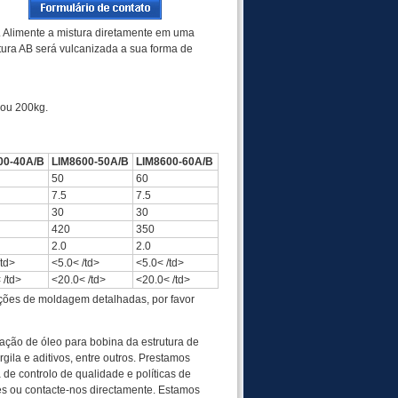
. Alimente a mistura diretamente em uma
ura AB será vulcanizada a sua forma de
 ou 200kg.
00-40A/B
LIM8600-50A/B
LIM8600-60A/B
50
60
7.5
7.5
30
30
420
350
2.0
2.0
/td>
<5.0< /td>
<5.0< /td>
 /td>
<20.0< /td>
<20.0< /td>
ições de moldagem detalhadas, por favor
ação de óleo para bobina da estrutura de
la e aditivos, entre outros. Prestamos
de controlo de qualidade e políticas de
ões ou contacte-nos directamente. Estamos