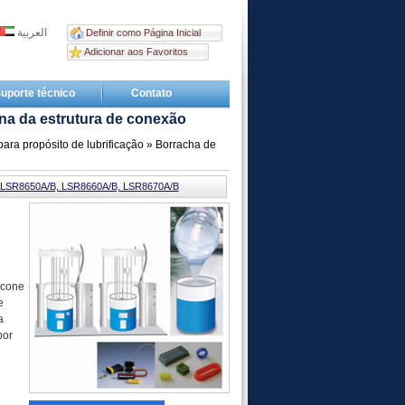
العربية
Definir como Página Inicial
Adicionar aos Favoritos
uporte técnico
Contato
ina da estrutura de conexão
ara propósito de lubrificação
» Borracha de
 LSR8650A/B, LSR8660A/B, LSR8670A/B
icone
e
a
por