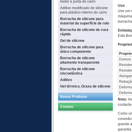
motor e porta do carro
Uso
Aditivo modificado de silicone
Use um m
para plástico interno do carro
máquina 
Borracha de silicone para
borrach
material da superfície de rolo
Borracha de silicone de cura
Embala
rápida
Esta Bor
Gel de silicone
Propried
Borracha de silicone para
único componente
Propri
Borracha de silicone
Dureza 
altamente transparente
Resisten
Borracha de silicone
Resiste
viscoelástica
Alongam
Aditivo
Retraçã
Gel térmico, Graxa de silicone
Deforma
Deforma
Novos Produtos
Nota:
As
contacte
Contato
Como um 
conexão 
grande a
garantia