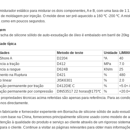
isturador estático para misturar os dois componentes, A e B, com uma taxa de 1:1
de moldagem por injeção. O molde deve ser pré-aquecido a 160 ℃ -200 ℃. A mist
a como em poucos segundos.
gem
racha de silicone sólido de auto-exsudação de óleo é embalado em barril de 20kg
ade típica
edades
Metodo de teste
Unidade
LIM86
Shore A
D2204
ºA
40
cia a tração
D412
MPa
7.0
ncia a rasgue
D624B
KN/m
25
ento na Ruptura
D421
%
480
o linear
JISK6301
%
2.0
ção permanente por tração
D412DIE C
%
<5.0< 
ção permanente por compressão
DIN53517 22 horas@175℃
%
<20.0<
 propriedades técnicas acima referidas são apenas para referência. Para as cond
-nos directamente.
fabricante e fornecedor experiente em Borracha de silicone sólido de auto-exsud
com base na China, fornecemos principalmente silícone usado como modelo de argi
tenção à qualidade do produto e serviço ao cliente através de um rigoroso sistema 
 para o cliente. Continue a visitar as páginas relevantes para obter mais informaç