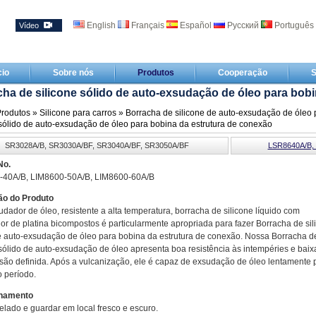
English
Français
Español
Русский
Português
Vídeo
cio
Sobre nós
Produtos
Cooperação
S
ha de silicone sólido de auto-exsudação de óleo para bob
rodutos
»
Silicone para carros
»
Borracha de silicone de auto-exsudação de óleo p
 sólido de auto-exsudação de óleo para bobina da estrutura de conexão
SR3028A/B, SR3030A/BF, SR3040A/BF, SR3050A/BF
LSR8640A/B,
No.
-40A/B, LIM8600-50A/B, LIM8600-60A/B
ão do Produto
udador de óleo, resistente a alta temperatura, borracha de silicone líquido com
dor de platina bicompostos é particularmente apropriada para fazer Borracha de sil
e auto-exsudação de óleo para bobina da estrutura de conexão. Nossa Borracha d
 sólido de auto-exsudação de óleo apresenta boa resistência às intempéries e baix
ão definida. Após a vulcanização, ele é capaz de exsudação de óleo lentamente 
 período.
namento
elado e guardar em local fresco e escuro.